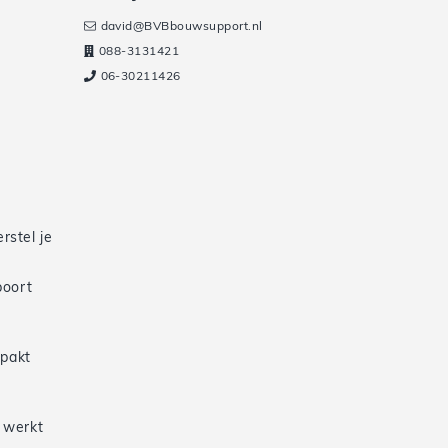
david@BVBbouwsupport.nl
088-3131421
06-30211426
rstel je
poort
 pakt
e werkt