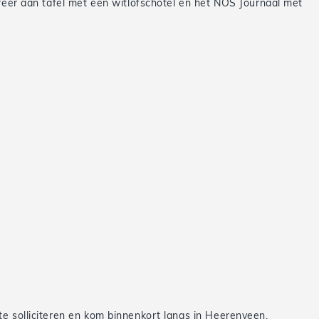
 weer aan tafel met een witlofschotel en het NOS Journaal met
e solliciteren en kom binnenkort langs in Heerenveen.