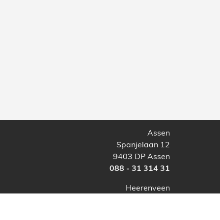
Assen
Spanjelaan 12
9403 DP Assen
088 - 31 314 31
Heerenveen
Abe Lenstra Boulevard 44
8448 JB Heerenveen