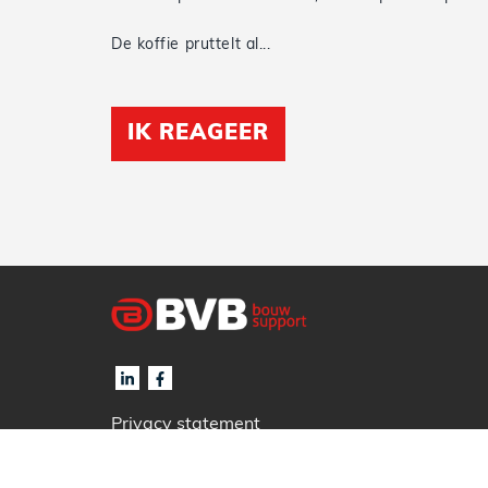
De koffie pruttelt al...
IK REAGEER
Privacy statement
Cookiebeleid