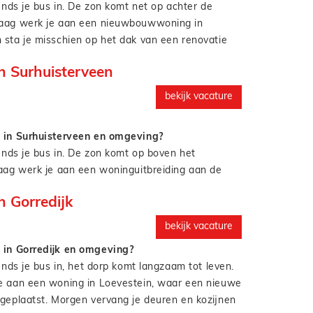
ends je bus in. De zon komt net op achter de
andig of samen met een collega, maar altijd met
aag werk je aan een nieuwbouwwoning in
er en vakmanschap. En het mooie? Je werkt lekker
sta je misschien op het dak van een renovatie
us je zit ’s avonds gewoon weer aan tafel met een
ek met uitzicht op de grachten. En volgende
n het NOS Journaal met Annechien Steenhuizen.
 Surhuisterveen
r je plinten in een twee onder één kapper in
ndig of met een collega, maar altijd met plezier,
n.
sie voor het vak. En het mooiste? Je werkt gewoon
bekijk vacature
. Dus je bent ’s avonds op tijd thuis voor de
nechien Steenhuizen.
 in Surhuisterveen en omgeving?
tends je bus in. De zon komt op boven het
aag werk je aan een woninguitbreiding aan de
rgen sta je misschien op het dak van een
 Gorredijk
oelenslaan,met uitzicht op de weilanden richting
andig of samen met een collega, maar altijd met
bekijk vacature
er en vakmanschap. En het mooie? Je werkt lekker
 in Gorredijk en omgeving?
us je zit ’s avonds gewoon weer aan tafel met een
ends je bus in, het dorp komt langzaam tot leven.
n het NOS Journaal met Annechien Steenhuizen.
e aan een woning in Loevestein, waar een nieuwe
geplaatst. Morgen vervang je deuren en kozijnen