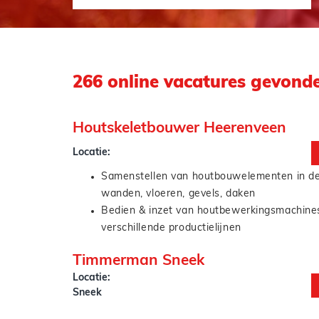
266 online vacatures gevond
Houtskeletbouwer Heerenveen
Locatie:
Samenstellen van houtbouw­elementen in de
wanden, vloeren, gevels, daken
Bedien & inzet van houtbewerkingsmachine
verschillende productielijnen
Beplating, isolatie en afwerking aanbrenge
Timmerman Sneek
Digitale werktekeningen lezen en omzetten 
Locatie:
elementen
Sneek
Veilig en ergonomisch werken met tilhulpen
Samenwerken met collega’s om productielijn