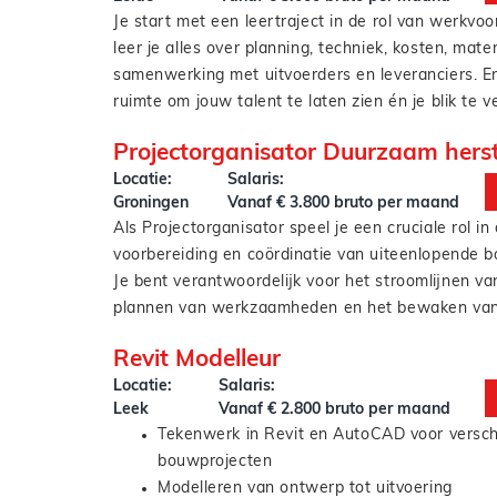
Rapporteren van de bevindingen aan colleg
Je start met een leertraject in de rol van werkvoo
opdrachtgevers
leer je alles over planning, techniek, kosten, mate
Na inwerkperiode: zelfstandig projecten op
samenwerking met uitvoerders en leveranciers. En:
verantwoordelijkheid dragen
ruimte om jouw talent te laten zien én je blik te 
richting rollen als projectcoördinator, engineer of 
Wat je zoal gaat doen:
Projectorganisator Duurzaam herst
projectleider.
Ondersteunen bij de technische voorbereidi
Locatie:
Salaris:
projecten
Groningen
Vanaf € 3.800 bruto per maand
Opvragen en beoordelen van offertes
Als Projectorganisator speel je een cruciale rol in
Contact onderhouden met leveranciers en
voorbereiding en coördinatie van uiteenlopende 
Bijhouden van planningen en bewaken van 
Je bent verantwoordelijk voor het stroomlijnen va
Samenwerken met collega’s op de bouw én 
plannen van werkzaamheden en het bewaken van
Dit doe je in nauwe samenwerking met projectleid
Je taken omvatten onder andere:
Revit Modelleur
werkvoorbereiders en uitvoerders.
Coördineren en plannen van projecten van A
Locatie:
Salaris:
Aansturen en ondersteunen van projecttea
Leek
Vanaf € 2.800 bruto per maand
Bewaken van deadlines, budgetten en kwalit
Tekenwerk in Revit en AutoCAD voor versch
Optimaliseren van processen en signaleren 
bouwprojecten
Opstellen van projectplanningen en voortg
Modelleren van ontwerp tot uitvoering
Onderhouden van contact met leveranciers,