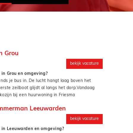
 Grou
bekijk vacature
 in Grou en omgeving?
ends je bus in. De lucht hangt laag boven het
rste zeilboot glijdt al langs het dorp.Vandaag
 kozijn bij een huurwoning in Friesma
rstel je houtrot aan een gevel bij een
timmerman Leeuwarden
aan de rand van het dorp.En volgende week? Dan
mmerman ben je de vliegende keep van het
e deuren in een jaren 30 woning vlakbij het oude
leine reparaties en serviceklussen tot grotere
bekijk vacature
ten.Je werkt zelfstandig of met een collega, denkt
n in Leeuwarden en omgeving?
s, en zorgt voor strak en netjes werk.