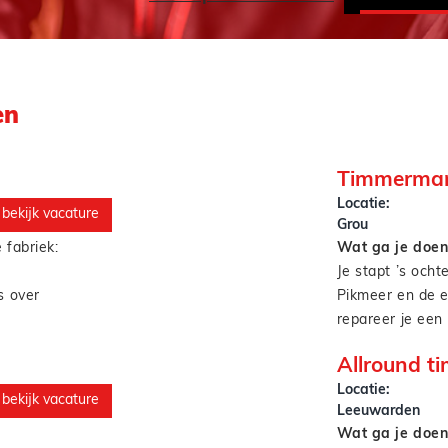
en
Timmerman
Locatie:
bekijk vacature
Grou
 fabriek:
Wat ga je doen
Je stapt ’s ocht
s over
Pikmeer en de ee
repareer je een
n
State.Morgen he
Allround 
naar productie­
zorginstelling 
Als vastgoed ti
Locatie:
plaats je nieuw
onderhoud:van k
bekijk vacature
Leeuwarden
centrum.
renovatieprojec
Wat ga je doe
en vloeiend te
mee met bewoner