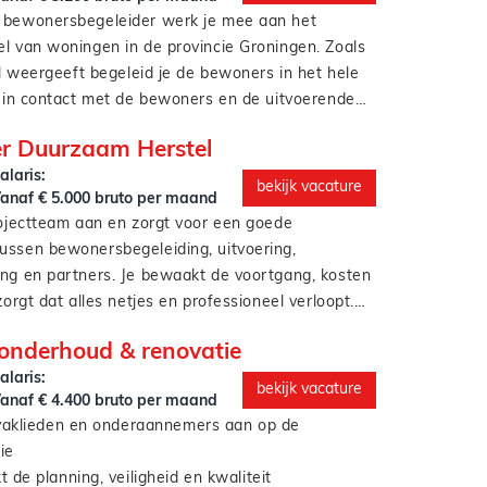
 bewonersbegeleider werk je mee aan het
l van woningen in de provincie Groningen. Zoals
al weergeeft begeleid je de bewoners in het hele
t in contact met de bewoners en de uitvoerende
 in het web functie, wordt zoiets ook wel
der Duurzaam Herstel
alaris:
bekijk vacature
anaf € 5.000 bruto per maand
rojectteam aan en zorgt voor een goede
ssen bewonersbegeleiding, uitvoering,
ng en partners. Je bewaakt de voortgang, kosten
zorgt dat alles netjes en professioneel verloopt.
 met onderhoud, renovatie of verduurzaming? Dan
 onderhoud & renovatie
genomen. Geen dag is hetzelfde, maar het
alaris:
jd zichtbaar.
bekijk vacature
anaf € 4.400 bruto per maand
 vaklieden en onderaannemers aan op de
ie
 de planning, veiligheid en kwaliteit