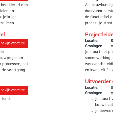
a’s en
stemmen.
rbereider. Hierin
Als bouwkundig
rialen en
duurzaam herste
pakken en
 je krijgt
de functietitel 
verruimen
proces. Je staa
zelfs
partij. Een spin
el
Projectlei
ng van
genoemd.
Locatie:
S
bekijk vacature
Groningen
V
 de
Je stuurt het p
 onderaannemers
bouwprojecten.
samenwerking tu
deadlines
n processen, het
werkvoorbereidi
op kantoor
 de voortgang.
en kwaliteit én 
ers,
Heb je ervaring
Uitvoerder
 tot Z;
is dat mooi mee
Locatie:
S
ms;
resultaat is alti
bekijk vacature
Groningen
V
eit;
illende
Je stuurt
van knelpunten;
bouwlocat
angsrapportages;
Je bewaakt