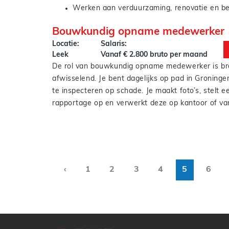
Werken aan verduurzaming, renovatie en b
onderaannemers en andere stakeholders.
Visualisaties maken (bijvoorbeeld met Lumion
Bouwkundig opname medewerker
kunt of wilt leren)
Locatie:
Salaris:
Overleggen met architecten en projectleide
Leek
Vanaf € 2.800 bruto per maand
De rol van bouwkundig opname medewerker is br
afwisselend. Je bent dagelijks op pad in Gronin
te inspecteren op schade. Je maakt foto’s, stelt 
rapportage op en verwerkt deze op kantoor of vanu
belangrijk dat je sociaal en communicatief sterk be
Wat ga je doen als bouwkundig opname medewer
deze functie géén oordeel te geven over de schad
Uitvoeren van bouwkundige opnames van w
om het goed in beeld brengen van de situatie. A
Groningen
opname medewerker is het belangrijk dat je zorgv
Vastleggen van schade met foto’s en korte
oog hebt voor detail en professioneel omgaat me
Eerste aanspreekpunt zijn voor bewoners
‹
1
2
3
4
5
6
Werken vanuit huis of op kantoor aan de ui
rapportages
Actief deelnemen aan team overleggen