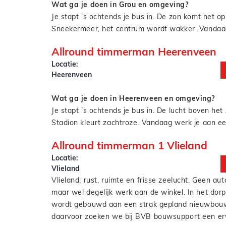
Wat ga je doen in Grou en omgeving?
laten draaien
Je stapt ’s ochtends je bus in. De zon komt net o
Sneekermeer, het centrum wordt wakker. Vandaag
kozijn in een huurwoning in de Noorderhoek. Mor
Allround timmerman Heerenveen
boeidelen in een appartementencomplex in Lem
Locatie:
En volgende week? Dan werk je aan een renovatie
Als vastgoed timmerman werk je aan panden van
Heerenveen
binnenstad, met uitzicht op de Waterpoort en mi
woningcorporaties, zorgorganisaties en vastgoed
praatje met een nieuwsgierige voorbijganger.
pakt kleine én grotere klussen op: van houtrot en
Wat ga je doen in Heerenveen en omgeving?
sluitwerk tot complete gevelrenovaties.
Je stapt ’s ochtends je bus in. De lucht boven he
Je werkt zelfstandig of samen met een collega, ma
Stadion kleurt zachtroze. Vandaag werk je aan e
precisie, plezier en vakmanschap. En het mooie? J
nieuwbouwproject in Skoatterwâld. Morgen sta je
dichtbij huis. Dus je zit ’s avonds gewoon weer a
Allround timmerman 1 Vlieland
het dak van een renovatie aan de Schans. En vo
witlofschotel en het NOS Journaal met Annechien
Locatie:
Dan zet je de laatste kozijnen in een twee onder 
Je werkt zelfstandig of samen met een collega, ma
Vlieland
De Greiden.
precisie, plezier en passie voor het vak. En het m
Vlieland; rust, ruimte en frisse zeelucht. Geen aut
gewoon in je eigen omgeving. Dus je zit ’s avond
maar wel degelijk werk aan de winkel. In het dorp
tafel met stamppot en het NOS Journaal met Ann
wordt gebouwd aan een strak gepland nieuwbouw
Steenhuizen.
daarvoor zoeken we bij BVB bouwsupport een er