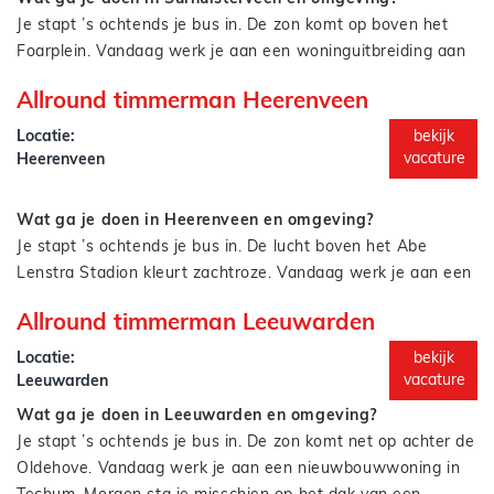
bos, duinen en een fijne werksfeer. In de werkweek verblijf
Je stapt ’s ochtends je bus in. De zon komt op boven het
je op het eiland (goede huisvesting geregeld), in het
Foarplein. Vandaag werk je aan een woninguitbreiding aan
weekend ben je weer terug aan de wal. Een unieke kans
de Kommisjewei. Morgen sta je misschien op het dak van
om even echt uit de drukte te stappen en je volledig op het
Allround timmerman Heerenveen
een verbouwing in Boelenslaan,met uitzicht op de
vak te richten.
weilanden richting Harkema.
Je werkt zelfstandig of samen met een collega, maar altijd
Locatie:
bekijk
met precisie, plezier en vakmanschap. En het mooie? Je
vacature
Heerenveen
werkt lekker dichtbij huis. Dus je zit ’s avonds gewoon weer
aan tafel met een witlofschotel en het NOS Journaal met
Wat ga je doen in Heerenveen en omgeving?
Annechien Steenhuizen.
Je stapt ’s ochtends je bus in. De lucht boven het Abe
Lenstra Stadion kleurt zachtroze. Vandaag werk je aan een
nieuwbouwproject in Skoatterwâld. Morgen sta je misschien
Allround timmerman Leeuwarden
op het dak van een renovatie aan de Schans. En volgende
week? Dan zet je de laatste kozijnen in een twee onder één
Je werkt zelfstandig of samen met een collega, maar altijd
Locatie:
bekijk
kapper in De Greiden.
met precisie, plezier en passie voor het vak. En het
vacature
Leeuwarden
mooiste? Je werkt gewoon in je eigen omgeving. Dus je zit
Wat ga je doen in Leeuwarden en omgeving?
’s avonds weer thuis aan tafel met stamppot en het NOS
Je stapt ’s ochtends je bus in. De zon komt net op achter de
Journaal met Annechien Steenhuizen.
Oldehove. Vandaag werk je aan een nieuwbouwwoning in