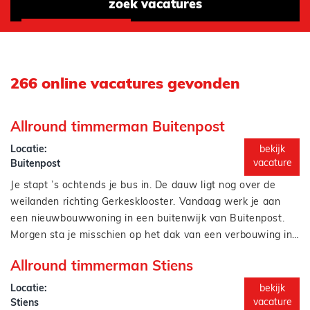
zoek vacatures
266 online vacatures gevonden
Allround timmerman Buitenpost
Locatie:
bekijk
vacature
Buitenpost
Je stapt ’s ochtends je bus in. De dauw ligt nog over de
weilanden richting Gerkesklooster. Vandaag werk je aan
een nieuwbouwwoning in een buitenwijk van Buitenpost.
Morgen sta je misschien op het dak van een verbouwing in
de Foarstrjitte, met uitzicht op de kerktoren. En volgende
Timmeren? Dat kun je overal. Maar goed werk, een
Allround timmerman Stiens
week? Dan timmer je de laatste plinten vast in een
betrouwbare werkgever en een team dat écht voor je
aanbouw net buiten Twijzel.
klaarstaat? Dat vind je bij BVB bouwsupport. Wij regelen
Locatie:
bekijk
niet zomaar een baan, wij zorgen voor een werkplek waar
vacature
Stiens