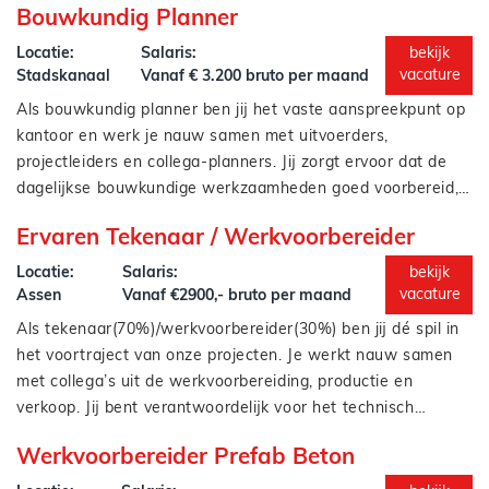
Afstemming met tekenaars en modelleurs om tot een
Bouwkundig Planner
geplande versterkingsmaatregelen. Je voegt data toe,
Modelleren van bestaande en nieuwe constructies in
integraal ontwerp te komen;
structureert modellen, bewaakt kwaliteit én denkt mee in
Autodesk Revit;
Locatie:
Salaris:
bekijk
Contact onderhouden met opdrachtgevers en
slimme oplossingen.
Verwerken van 3D-scans tot bruikbare BIM-modellen;
vacature
Stadskanaal
Vanaf € 3.200 bruto per maand
projectpartners.
Toevoegen van parameters en technische informatie
Als bouwkundig planner ben jij het vaste aanspreekpunt op
aan modellen;
kantoor en werk je nauw samen met uitvoerders,
Samenwerken met engineers, tekenaars en
projectleiders en collega-planners. Jij zorgt ervoor dat de
projectleiders;
dagelijkse bouwkundige werkzaamheden goed voorbereid,
Opleveren van uitvoeringsklare modellen voor de
ingepland en opgevolgd worden. Denk aan onderhoud,
Je dag is gevuld met:
bouwplaats;
Ervaren Tekenaar / Werkvoorbereider
renovatie, verduurzaming en serviceprojecten.
Het opstellen en bewaken van planningen;
Meedenken over verbetering van werkprocessen en
Het afstemmen met bewonersbegeleiders en
Locatie:
Salaris:
bekijk
BIM-structuren.
uitvoerders;
vacature
Assen
Vanaf €2900,- bruto per maand
Het verwerken en controleren van bouwkundige
Als tekenaar(70%)/werkvoorbereider(30%) ben jij dé spil in
Je zit dicht op de operatie, maar dan aan de bureauzijde. Jij
gegevens;
het voortraject van onze projecten. Je werkt nauw samen
bent de regelneef die zorgt dat alles klopt vóórdat er buiten
Het coördineren van werkzaamheden van
met collega’s uit de werkvoorbereiding, productie en
iets gebeurt.
onderaannemers en leveranciers;
verkoop. Jij bent verantwoordelijk voor het technisch
Het signaleren van knelpunten in planning en
uitwerken én organiseren van meerdere projecten. Daarbij
Jouw werkzaamheden bestaan o.a. uit:
capaciteit;
Werkvoorbereider Prefab Beton
heb je veel klantcontact en zorg je ervoor dat alles klopt —
Uitwerken van prefab houtconstructies in 2D en 3D
Het vertalen van bouwkundige opdrachten naar
van calculatie tot en met de productieplanning.
(ook in BIM);