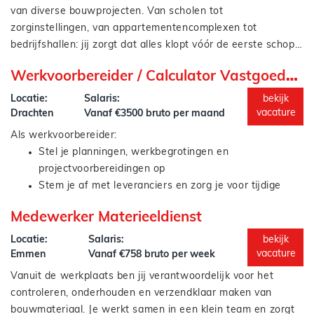
ondersteunt en voor elkaar klaarstaat.
aan de projectleider;
van diverse bouwprojecten. Van scholen tot
Oplossen van praktische uitdagingen met een hands-
zorginstellingen, van appartementencomplexen tot
on mentaliteit.
bedrijfshallen: jij zorgt dat alles klopt vóór de eerste schop
de grond in gaat. Je:
Controleert contractstukken en werkt werkmethodes
Werkvoorbereider / Calculator Vastgoedonderhoud
uit;
Stelt overall planningen op en bewaakt de voortgang;
Locatie:
Salaris:
bekijk
Coördineert onderaannemers en bewaakt kosten en
vacature
Drachten
Vanaf €3500 bruto per maand
Je werkt intensief samen met projectleiders, uitvoerders en
tijd;
Als werkvoorbereider:
partners om tot een soepel en strak uitgevoerd project te
Houdt contact met leveranciers en maakt afspraken
Stel je planningen, werkbegrotingen en
komen. Je standplaats wordt Zwolle, waar je samen met het
over levering van materialen;
projectvoorbereidingen op
team de markt gaat bedienen in Overijssel en omgeving.
Zorgt dat het tekenwerk klopt en dat het
Stem je af met leveranciers en zorg je voor tijdige
projectdossier compleet is.
inkoop
Medewerker Materieeldienst
Als calculator:
Houd je toezicht op kosten, voortgang en planning
Bezoek je regelmatig projecten voor afstemming met
Bereken je kosten en stel je heldere offertes op
Locatie:
Salaris:
bekijk
uitvoerders
Breng je risico’s in kaart en werk je met IBIS Trad en
vacature
Emmen
Vanaf €758 bruto per week
Bewaak je de voortgang en ondersteun je de
BouwWorks
Vanuit de werkplaats ben jij verantwoordelijk voor het
uitvoering waar nodig
Verzamel je projectgegevens en werk je nauw samen
controleren, onderhouden en verzendklaar maken van
met projectleiders
bouwmateriaal. Je werkt samen in een klein team en zorgt