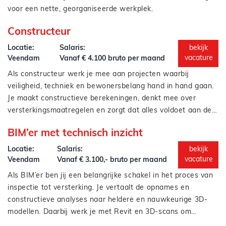
Denk je mee over duurzaamheid en kostenbewuste
voor een nette, georganiseerde werkplek.
oplossingen
Jouw werkzaamheden bestaan o.a. uit:
Constructeur
Uitvoeren van kleine reparaties en
herstelwerkzaamheden aan materieel
Locatie:
Salaris:
bekijk
Verwerken van inkomende en uitgaande goederen
vacature
Veendam
Vanaf € 4.100 bruto per maand
Laden en lossen van materialen voor transport
Als constructeur werk je mee aan projecten waarbij
Schoonmaken, onderhouden en schilderen van
veiligheid, techniek en bewonersbelang hand in hand gaan.
bouwketen, schaftunits en toiletten
Je maakt constructieve berekeningen, denkt mee over
Zorgdragen voor een opgeruimd en veilig
versterkingsmaatregelen en zorgt dat alles voldoet aan de
opslagterrein
technische eisen én uitvoerbaar is in de praktijk. Je werkt
Je werkzaamheden als constructeur:
BIM’er met technisch inzicht
nauw samen met tekenaars, inspecteurs, BIM’ers en
Opstellen van constructieve berekeningen voor
projectleiders.
aardbevingsversterking;
Locatie:
Salaris:
bekijk
Controleren van bestaande draagstructuren en
vacature
Veendam
Vanaf € 3.100,- bruto per maand
risicoanalyses maken;
Als BIM’er ben jij een belangrijke schakel in het proces van
Adviseren over praktische en technisch haalbare
inspectie tot versterking. Je vertaalt de opnames en
oplossingen;
constructieve analyses naar heldere en nauwkeurige 3D-
Meedenken in uitvoerbaarheid, materiaalgebruik en
modellen. Daarbij werk je met Revit en 3D-scans om
detailuitwerking;
gebouwen digitaal in kaart te brengen, inclusief de
Je werkzaamheden als BIM’er zijn onder andere: