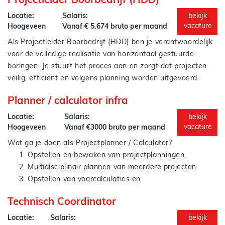
Projectleider Boorbedrijf (HDD)
Ondersteunen van projectleiders
Contact onderhouden met opdrachtgevers,
Locatie:
Salaris:
bekijk
leveranciers en collega’s
vacature
Hoogeveen
Vanaf € 5.674 bruto per maand
Signaleren van verbeterpunten en bijdragen aan
Als Projectleider Boorbedrijf (HDD) ben je verantwoordelijk
procesoptimalisatie
voor de volledige realisatie van horizontaal gestuurde
boringen. Je stuurt het proces aan en zorgt dat projecten
veilig, efficiënt en volgens planning worden uitgevoerd.
Je houdt je onder andere bezig met:
Planner / calculator infra
Leidinggeven aan HDD-projecten van opstart tot
oplevering
Locatie:
Salaris:
bekijk
Opstellen en bewaken van planning, budget en
vacature
Hoogeveen
Vanaf €3000 bruto per maand
voortgang
Wat ga je doen als Projectplanner / Calculator?
Aansturen van uitvoerders, boorploegen en
Opstellen en bewaken van projectplanningen.
Als Projectleider Boorbedrijf (HDD) ben jij de verbindende
onderaannemers
Multidisciplinair plannen van meerdere projecten
schakel tussen techniek, uitvoering en organisatie.
Afstemmen met opdrachtgevers en interne
Opstellen van voorcalculaties en
stakeholders
kostprijsberekeningen
Bewaken van veiligheid, kwaliteit en milieueisen
Technisch Coordinator
Analyseren van resources, materialen en
Signaleren en oplossen van technische en
Je combineert structuur met inzicht en zorgt dat projecten
projectactiviteiten
Locatie:
Salaris:
bekijk
organisatorische knelpunten
zowel technisch als financieel goed staan.