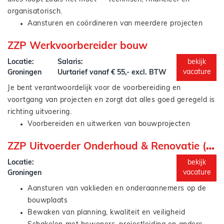
Bewaken van planning, budget en voortgang
organisatorisch.
Coördineren van werkzaamheden zoals inmeten,
Aansturen en coördineren van meerdere projecten
uitzetten en dataverwerking
binnen renovatie en onderhoud
Signaleren van afwijkingen en bijsturen waar nodig
ZZP Werkvoorbereider bouw
Bewaken van planning, budget en kwaliteit
Aansturen van werkvoorbereiding, uitvoering en
Locatie:
Salaris:
bekijk
Jij bent degene die overzicht houdt en knopen doorhakt.
onderaannemers
vacature
Groningen
Uurtarief vanaf € 55,- excl. BTW
Schakelen met opdrachtgevers, bewoners en interne
Je bent verantwoordelijk voor de voorbereiding en
stakeholders
voortgang van projecten en zorgt dat alles goed geregeld is
Signaleren van risico’s en bijsturen waar nodig
richting uitvoering.
Zorgdragen voor een soepel verloop van
Voorbereiden en uitwerken van bouwprojecten
voorbereiding tot en met oplevering
(renovatie / onderhoud)
ZZP Uitvoerder Onderhoud & Renovatie (interim)
Opstellen en bewaken van planningen
Controleren van tekeningen, bestekken en technische
Locatie:
bekijk
Jij zorgt dat projecten blijven lopen en de uitvoering door
stukken
vacature
Groningen
kan.
Inkoop en afstemming met leveranciers en
Aansturen van vaklieden en onderaannemers op de
onderaannemers
bouwplaats
Signaleren van knelpunten en hierop anticiperen
Bewaken van planning, kwaliteit en veiligheid
Schakelen met uitvoering, projectleiding en andere