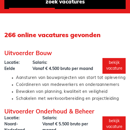
zoek vacatures
266 online vacatures gevonden
Uitvoerder Bouw
Locatie:
Salaris:
bekijk
vacature
Eelde
Vanaf € 4.500 bruto per maand
Aansturen van bouwprojecten van start tot oplevering
Coördineren van medewerkers en onderaannemers
Bewaken van planning, kwaliteit en veiligheid
Schakelen met werkvoorbereiding en projectleiding
Signaleren van knelpunten en meedenken in
Uitvoerder Onderhoud & Beheer
oplossingen
Locatie:
Salaris:
Zorgen voor een veilige en efficiënte bouwplaats
bekijk
Noord-
Vanaf € 5.500 bruto per
vacature