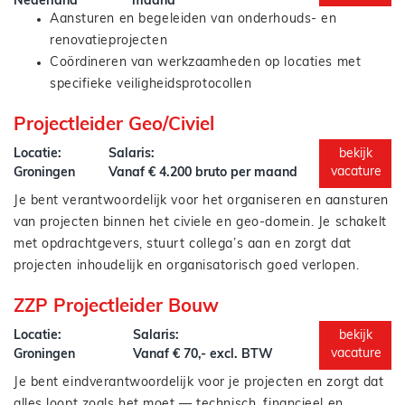
Nederland
maand
Aansturen en begeleiden van onderhouds- en
renovatieprojecten
Coördineren van werkzaamheden op locaties met
specifieke veiligheidsprotocollen
Je bent regelmatig aanwezig op verschillende locaties
Bewaken van planning, kwaliteit, veiligheid en
Projectleider Geo/Civiel
binnen Noord-Nederland en fungeert als verbindende
voortgang
schakel tussen voorbereiding, uitvoering en opdrachtgever.
Afstemmen met opdrachtgevers, gebruikers,
Locatie:
Salaris:
bekijk
leveranciers en onderaannemers
vacature
Groningen
Vanaf € 4.200 bruto per maand
Organiseren van werkzaamheden binnen operationele
Je bent verantwoordelijk voor het organiseren en aansturen
omgevingen
van projecten binnen het civiele en geo-domein. Je schakelt
Signaleren van risico's en treffen van preventieve
met opdrachtgevers, stuurt collega’s aan en zorgt dat
maatregelen
projecten inhoudelijk en organisatorisch goed verlopen.
Zorgen voor voorspelbaarheid en structuur binnen
Inventariseren van projectvragen en vertalen naar
projecten
ZZP Projectleider Bouw
een duidelijke aanpak
Aansturen van projecten op het gebied van
Locatie:
Salaris:
bekijk
landmeten, geo en civiele voorbereiding
vacature
Groningen
Vanaf € 70,- excl. BTW
Jij zorgt dat het buiten en binnen op elkaar aansluit.
Schakelen met opdrachtgevers, uitvoerende partijen
Je bent eindverantwoordelijk voor je projecten en zorgt dat
en interne teams
alles loopt zoals het moet — technisch, financieel en