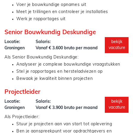
Voer je bouwkundige opnames uit
Meet je trillingen en controleer je installaties
Werk je rapportages uit
Heb je contact met opdrachtgevers
Senior Bouwkundig Deskundige
Geen dag is hetzelfde.
Werk je deels buiten, deels op kantoor
Locatie:
Salaris:
bekijk
vacature
Groningen
Vanaf € 3.600 bruto per maand
Als Senior Bouwkundig Deskundige:
Analyseer je complexe bouwkundige vraagstukken
Stel je rapportages en hersteladviezen op
Bewaak je kwaliteit binnen projecten
Controleer je werk van collega’s
Projectleider
Je bent niet alleen inhoudelijk sterk, maar ook een
Begeleid je junior en medior collega’s
vraagbaak.
Locatie:
Salaris:
bekijk
vacature
Groningen
Vanaf € 3.900 bruto per maand
Als Projectleider:
Stuur je projecten aan van start tot oplevering
Ben je aanspreekpunt voor opdrachtgevers en