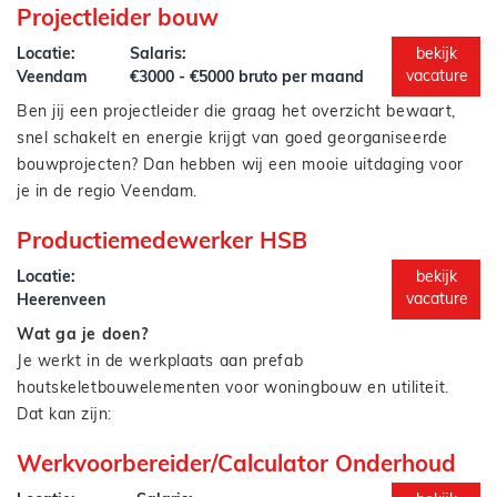
Projectleider bouw
Uitwerken van revisiegegevens in 2D en 3D
Opstellen van as-built tekeningen
Locatie:
Salaris:
bekijk
Ondersteunen bij het ontwerp van HDD-boringen
vacature
Veendam
€3000 - €5000 bruto per maand
Afstemmen met collega’s, opdrachtgevers en
Ben jij een projectleider die graag het overzicht bewaart,
Je start in de rol van tekenaar/revisie en krijgt de
uitvoerders
snel schakelt en energie krijgt van goed georganiseerde
mogelijkheid om door te groeien naar volwaardig Engineer
Bijdragen aan een soepel verloop van projecten
bouwprojecten? Dan hebben wij een mooie uitdaging voor
HDD.
je in de regio Veendam.
Voor een nuchtere en groeiende aannemer zijn wij op zoek
Productiemedewerker HSB
naar een
projectleider bouw
die verantwoordelijkheid durft
te pakken. Iemand die projecten van A tot Z begeleidt en
Locatie:
bekijk
zorgt dat alles klopt: planning, budget, kwaliteit én
vacature
Heerenveen
samenwerking.
Wat ga je doen?
Je werkt in de werkplaats aan prefab
houtskeletbouwelementen voor woningbouw en utiliteit.
Dat kan zijn:
Prefab HSB-elementen maken in de werkplaats
Werkvoorbereider/Calculator Onderhoud
HSB-wanden en vloeren stellen op de bouw
Werken vanaf tekening