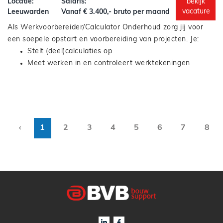
Locatie:
Salaris:
bekijk
Samenwerken met collega-timmerlieden en monteurs
vacature
Leeuwarden
Vanaf € 3.400,- bruto per maand
Nauwkeurig werken met oog voor detail
Als Werkvoorbereider/Calculator Onderhoud zorg jij voor
een soepele opstart en voorbereiding van projecten. Je:
Stelt (deel)calculaties op
Meet werken in en controleert werktekeningen
(AutoCAD)
Bereidt de inkoop voor en verzorgt deze
Veel projecten zijn in bewoonde staat. Als
Maakt projectplanningen
Werkvoorbereider/Calculator Onderhoud denk je mee met
Overlegt met uitvoering en bewonersbegeleiding
bewoners en zorg je samen met het team voor minimale
Neemt werkzaamheden op locatie op
‹
1
2
3
4
5
6
7
8
overlast. Je standplaats is Leeuwarden, met projecten in de
regio.