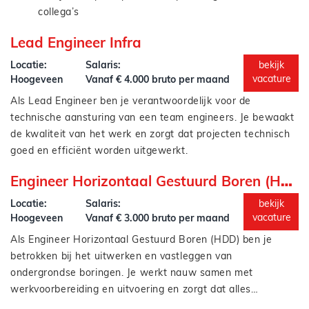
collega’s
Bewaak je planning, budget en kwaliteit
Lead Engineer Infra
Je hebt veel vrijheid, maar ook verantwoordelijkheid.
Denk je mee over technische oplossingen
Zorg je dat projecten gewoon goed draaien
Locatie:
Salaris:
bekijk
vacature
Hoogeveen
Vanaf € 4.000 bruto per maand
Als Lead Engineer ben je verantwoordelijk voor de
technische aansturing van een team engineers. Je bewaakt
de kwaliteit van het werk en zorgt dat projecten technisch
goed en efficiënt worden uitgewerkt.
Je houdt je onder andere bezig met:
Engineer Horizontaal Gestuurd Boren (HDD)
Aansturen en begeleiden van engineers
Bewaken van technische kwaliteit en haalbaarheid
Locatie:
Salaris:
bekijk
Meedenken in ontwerp- en engineeringsvraagstukken
vacature
Hoogeveen
Vanaf € 3.000 bruto per maand
Afstemmen met projectleiding en uitvoering
Als Engineer Horizontaal Gestuurd Boren (HDD) ben je
Je bent dus niet alleen leidinggevend, maar ook inhoudelijk
Signaleren van knelpunten en aandragen van
betrokken bij het uitwerken en vastleggen van
betrokken.
oplossingen
ondergrondse boringen. Je werkt nauw samen met
werkvoorbereiding en uitvoering en zorgt dat alles
technisch klopt.
Je houdt je onder andere bezig met: