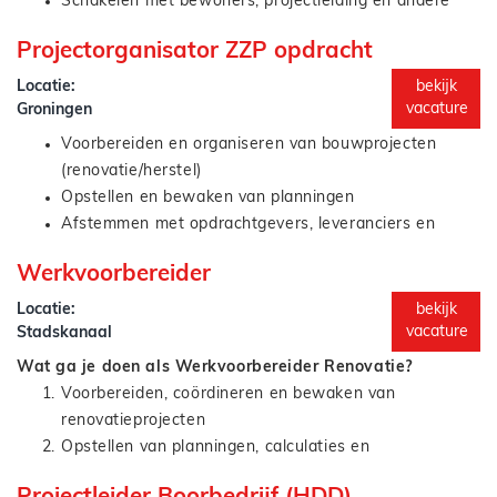
Schakelen met bewoners, projectleiding en andere
betrokkenen
Je bent het aanspreekpunt op de bouw en zorgt dat
betrokkenen
Projectorganisator ZZP opdracht
projecten netjes en volgens afspraak worden uitgevoerd.
Signaleren van knelpunten en zorgen voor
oplossingen
Locatie:
bekijk
Zorgdragen voor een soepel verloop van de uitvoering
vacature
Groningen
Voorbereiden en organiseren van bouwprojecten
(renovatie/herstel)
Opstellen en bewaken van planningen
Afstemmen met opdrachtgevers, leveranciers en
Je bent van begin tot eind betrokken en zorgt dat projecten
onderaannemers
Werkvoorbereider
goed voorbereid én uitgevoerd worden.
Signaleren van knelpunten en hierop anticiperen
Ondersteunen van de uitvoering en zorgen dat alles
Locatie:
bekijk
goed blijft lopen
vacature
Stadskanaal
Schakelen tussen techniek, planning en kosten
Wat ga je doen als Werkvoorbereider Renovatie?
Voorbereiden, coördineren en bewaken van
renovatieprojecten
Opstellen van planningen, calculaties en
materiaalbestellingen