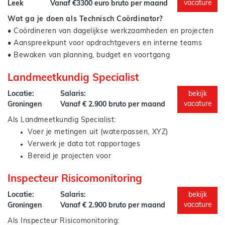
Signaleren van afwijkingen en bijsturen waar nodig
vacature
Leek
Vanaf €3300 euro bruto per maand
Rapporteren over voortgang, zowel technisch als
Opstellen van voortgangsrapportages en
Wat ga je doen als Technisch Coördinator?
financieel
impactanalyses
• Coördineren van dagelijkse werkzaamheden en projecten
Adviseren over planningsrisico’s en optimalisaties
• Aanspreekpunt voor opdrachtgevers en interne teams
• Bewaken van planning, budget en voortgang
• Begeleiden van offertetrajecten en projectadministratie
Landmeetkundig Specialist
• Signaleren van knelpunten en kansen
• Aansturen en ondersteunen van projectteams
Locatie:
Salaris:
bekijk
vacature
Groningen
Vanaf € 2.900 bruto per maand
Je werkt gestructureerd, denkt vooruit en zorgt dat
Als Landmeetkundig Specialist:
projecten efficiënt worden uitgevoerd.
Voer je metingen uit (waterpassen, XYZ)
Verwerk je data tot rapportages
Bereid je projecten voor
Werk je met moderne meetapparatuur
Inspecteur Risicomonitoring
Stem je af met collega’s en opdrachtgevers
Locatie:
Salaris:
bekijk
vacature
Groningen
Vanaf € 2.900 bruto per maand
Als Inspecteur Risicomonitoring: